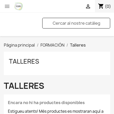
shopping_cart


(0)
Pàgina principal
FORMACIÓN
Talleres
TALLERES
TALLERES
Encara no hi ha productes disponibles
Estigueu atents! Més productes es mostraran aquí a