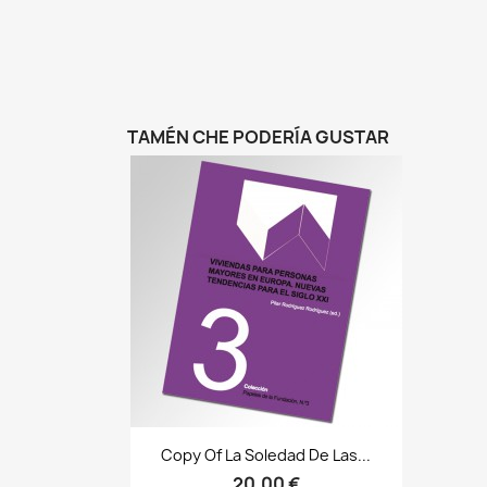
TAMÉN CHE PODERÍA GUSTAR
Vista rápida

Copy Of La Soledad De Las...
20,00 €