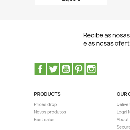
Recibe as nosas
e as nosas ofer
Facebook
Twitter
YouTube
Pinterest
Instagram
PRODUCTS
OUR 
Prices drop
Delive
Novos produtos
Legal 
Best sales
About
Secur