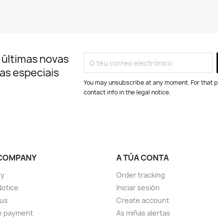
 últimas novas
tas especiais
You may unsubscribe at any moment. For that p
contact info in the legal notice.
COMPANY
A TÚA CONTA
ry
Order tracking
Notice
Iniciar sesión
 us
Create account
e payment
As miñas alertas