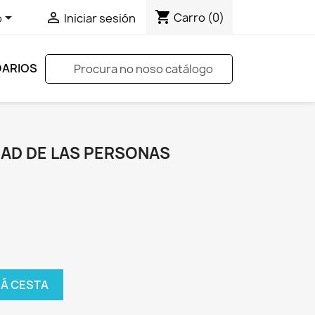
shopping_cart


Carro
(0)
o
Iniciar sesión
DARIOS

DAD DE LAS PERSONAS
 Á CESTA