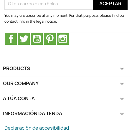
You may unsubscribe at any moment. For that purpose, please find our
contact info in the legal notice.
Facebook
Twitter
YouTube
Pinterest
Instagram
PRODUCTS

OUR COMPANY

A TÚA CONTA

INFORMACIÓN DA TENDA
keyboard_arrow_down
Declaración de accesibilidad