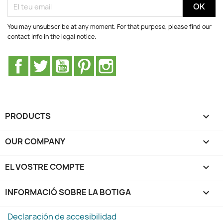
You may unsubscribe at any moment. For that purpose, please find our
contact info in the legal notice.
Facebook
Twitter
YouTube
Pinterest
Instagram
PRODUCTS

OUR COMPANY

EL VOSTRE COMPTE

INFORMACIÓ SOBRE LA BOTIGA
keyboard_arrow_down
Declaración de accesibilidad