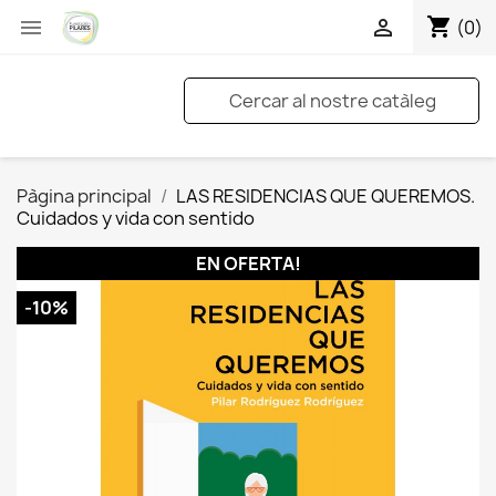
shopping_cart


(0)
Pàgina principal
LAS RESIDENCIAS QUE QUEREMOS.
Cuidados y vida con sentido
EN OFERTA!
-10%