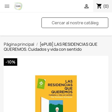
shopping_cart


(0)
Pàgina principal
[ePUB] LAS RESIDENCIAS QUE
QUEREMOS. Cuidados y vida con sentido
-10%