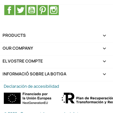
Facebook
Twitter
YouTube
Pinterest
Instagram
PRODUCTS

OUR COMPANY

EL VOSTRE COMPTE

INFORMACIÓ SOBRE LA BOTIGA
keyboard_arrow_down
Declaración de accesibilidad