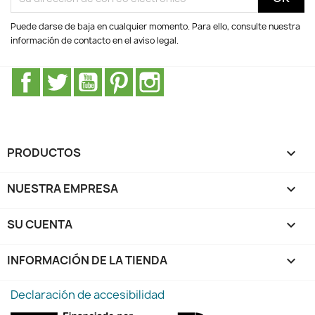
Puede darse de baja en cualquier momento. Para ello, consulte nuestra
información de contacto en el aviso legal.
Facebook
Twitter
YouTube
Pinterest
Instagram
PRODUCTOS

NUESTRA EMPRESA

SU CUENTA

INFORMACIÓN DE LA TIENDA
keyboard_arrow_down
Declaración de accesibilidad