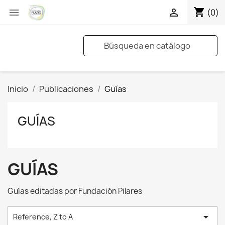
shopping_cart


(0)
Inicio
Publicaciones
Guías
GUÍAS
GUÍAS
Guías editadas por Fundación Pilares

Reference, Z to A