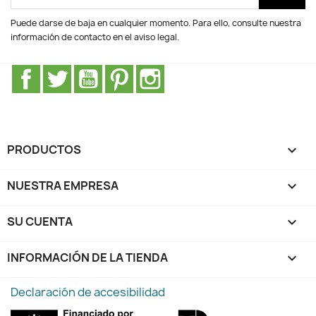
Puede darse de baja en cualquier momento. Para ello, consulte nuestra
información de contacto en el aviso legal.
Facebook
Twitter
YouTube
Pinterest
Instagram
PRODUCTOS

NUESTRA EMPRESA

SU CUENTA

INFORMACIÓN DE LA TIENDA
keyboard_arrow_down
Declaración de accesibilidad