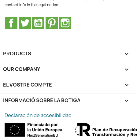
contact info in the legal notice.
Facebook
Twitter
YouTube
Pinterest
Instagram
PRODUCTS

OUR COMPANY

EL VOSTRE COMPTE

INFORMACIÓ SOBRE LA BOTIGA
keyboard_arrow_down
Declaración de accesibilidad