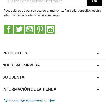
Puede darse de baja en cualquier momento. Para ello, consulte nuestra
información de contacto en el aviso legal.
Facebook
Twitter
YouTube
Pinterest
Instagram
PRODUCTOS

NUESTRA EMPRESA

SU CUENTA

INFORMACIÓN DE LA TIENDA
keyboard_arrow_down
Declaración de accesibilidad