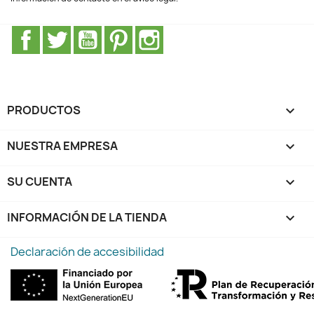
Facebook
Twitter
YouTube
Pinterest
Instagram
PRODUCTOS

NUESTRA EMPRESA

SU CUENTA

INFORMACIÓN DE LA TIENDA
keyboard_arrow_down
Declaración de accesibilidad