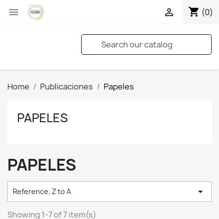
shopping_cart


(0)
Home
Publicaciones
Papeles
PAPELES
PAPELES

Reference, Z to A
Showing 1-7 of 7 item(s)