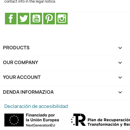
contact info in the legal notice.
Facebook
Twitter
Youtube
Pinterest
Instagram
PRODUCTS

OUR COMPANY

YOUR ACCOUNT

DENDA INFORMAZIOA
keyboard_arrow_down
Declaración de accesibilidad