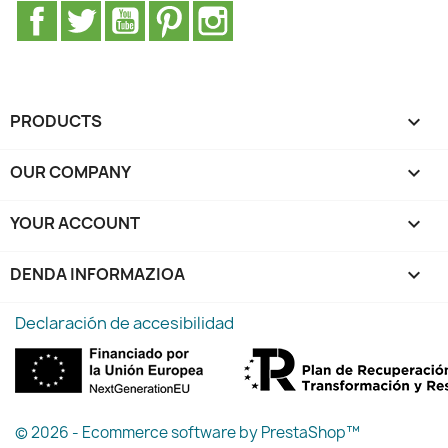
Facebook
Twitter
Youtube
Pinterest
Instagram
PRODUCTS

OUR COMPANY

YOUR ACCOUNT

DENDA INFORMAZIOA
keyboard_arrow_down
Declaración de accesibilidad
© 2026 - Ecommerce software by PrestaShop™