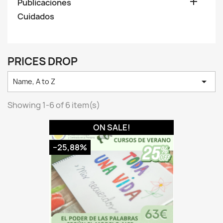

Publicaciones
Cuidados
PRICES DROP

Name, A to Z
Showing 1-6 of 6 item(s)
ON SALE!
−25,88%