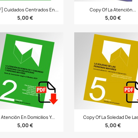
Bista azkarra
Bista azkarra


F] Cuidados Centrados En...
Copy Of La Atención...
5,00 €
5,00 €
Bista azkarra
Bista azkarra


 Atención En Domicilios Y...
Copy Of La Soledad De Las
5,00 €
5,00 €