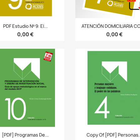
Bista azkarra
Bista azkarra


PDF Estudio Nº 9: El...
ATENCIÓN DOMICILIARIA CO
0,00 €
0,00 €
Bista azkarra
Bista azkarra


[PDF] Programas De...
Copy Of [PDF] Personas.