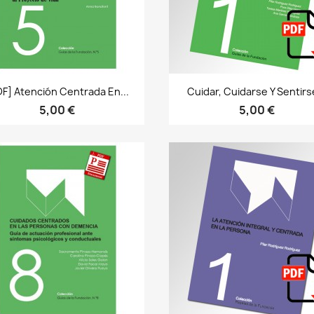
Bista azkarra
Bista azkarra


DF] Atención Centrada En...
Cuidar, Cuidarse Y Sentirse
5,00 €
5,00 €