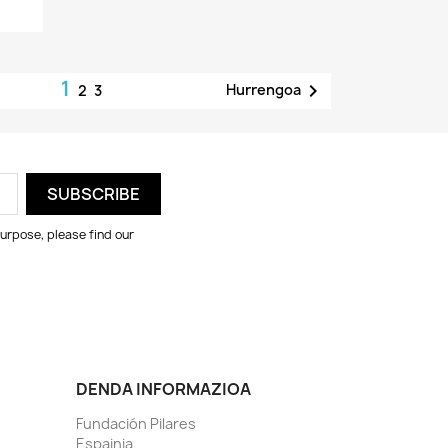
1

Hurrengoa
2
3
urpose, please find our
DENDA INFORMAZIOA
Fundación Pilares
Espainia