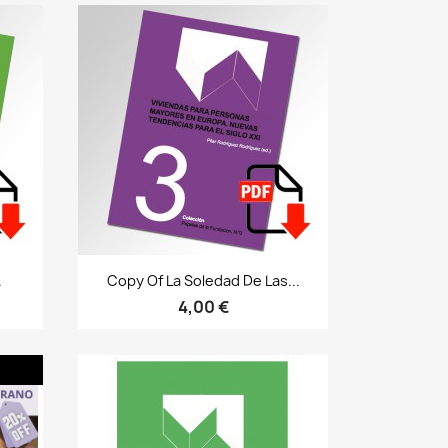
Bista azkarra

.
Copy Of La Soledad De Las...
4,00 €