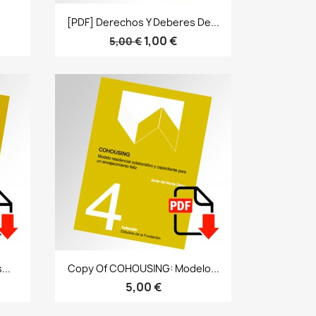
Bista azkarra

[PDF] Derechos Y Deberes De...
1,00 €
5,00 €
Bista azkarra

...
Copy Of COHOUSING: Modelo...
5,00 €