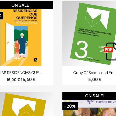
ON SALE!
%
Bista azkarra
Bista azkarra


LAS RESIDENCIAS QUE...
Copy Of Sexualidad En..
14,40 €
5,00 €
16,00 €
ON SALE!
−20%