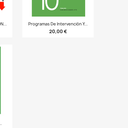
Bista azkarra

N...
Programas De Intervención Y...
20,00 €
..