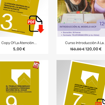
Bista azkarra
Bista azkarra


Copy Of La Atención...
Curso Introducción A La..
5,00 €
120,00 €
150,00 €