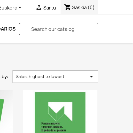
shopping_cart


Saskia
(0)
Euskera
Sartu
DARIOS


 by:
Sales, highest to lowest