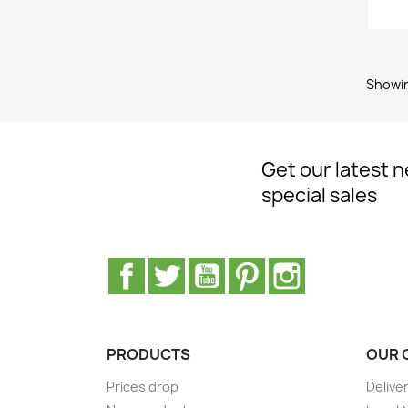
Showin
Get our latest 
special sales
Facebook
Twitter
Youtube
Pinterest
Instagram
PRODUCTS
OUR 
Prices drop
Delive