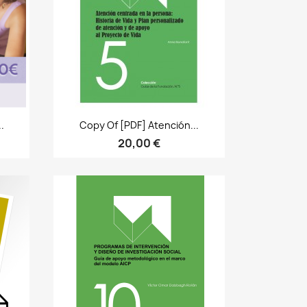
Bista azkarra

.
Copy Of [PDF] Atención...
20,00 €