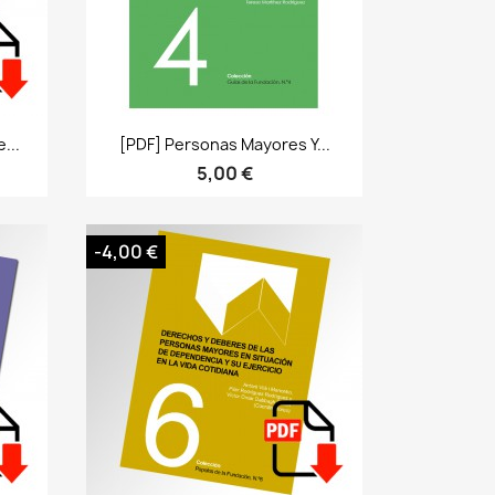
Bista azkarra

...
[PDF] Personas Mayores Y...
5,00 €
-4,00 €