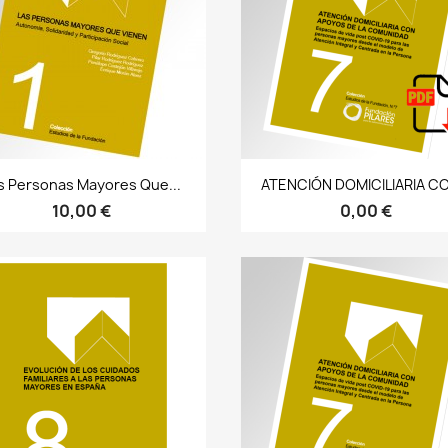
Bista azkarra
Bista azkarra


s Personas Mayores Que...
ATENCIÓN DOMICILIARIA CO
10,00 €
0,00 €