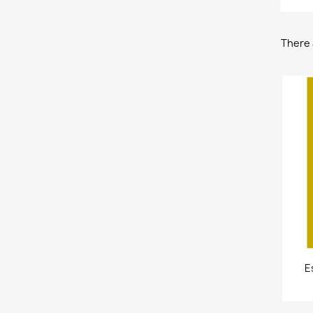
There 
E