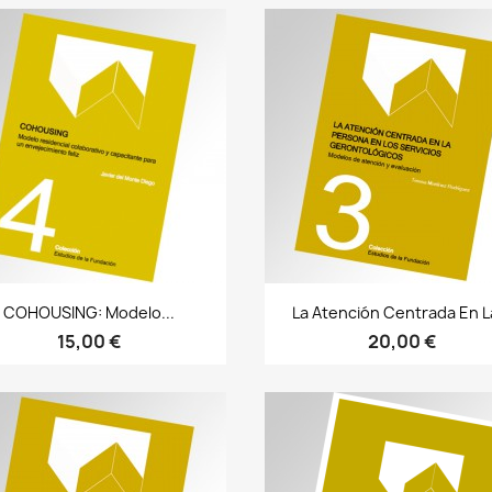
Bista azkarra
Bista azkarra


COHOUSING: Modelo...
La Atención Centrada En La
15,00 €
20,00 €