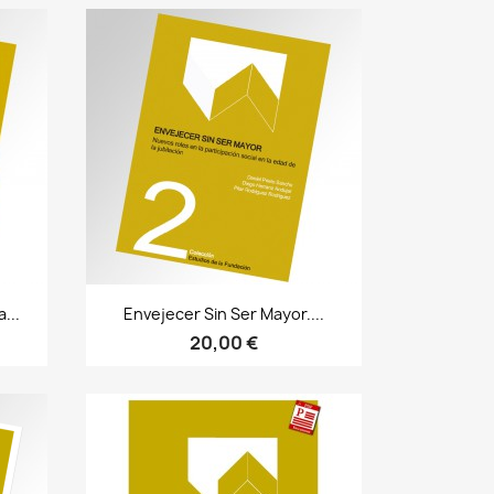
Bista azkarra

...
Envejecer Sin Ser Mayor....
20,00 €