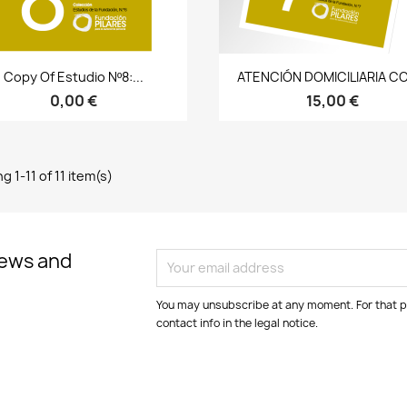
Bista azkarra
Bista azkarra


Copy Of Estudio Nº8:...
ATENCIÓN DOMICILIARIA CO
0,00 €
15,00 €
 1-11 of 11 item(s)
news and
You may unsubscribe at any moment. For that p
contact info in the legal notice.