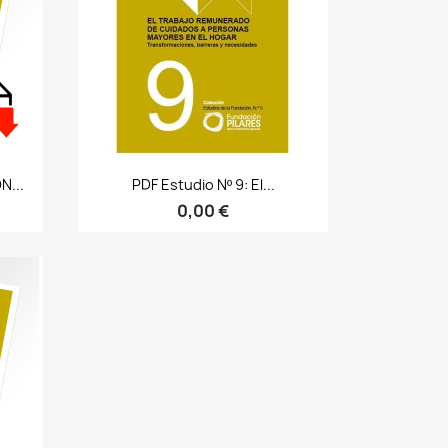
Bista azkarra

N...
PDF Estudio Nº 9: El...
0,00 €