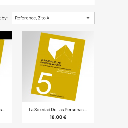

 by:
Reference, Z to A
Bista azkarra

...
La Soledad De Las Personas...
18,00 €