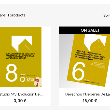
are 11 products.
Sort
ON SALE!
Bista azkarra
Bista azkarra


studio Nº8: Evolución De...
Derechos Y Deberes De Las
0,00 €
18,00 €