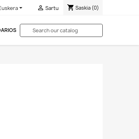
shopping_cart


Saskia
(0)
Euskera
Sartu
DARIOS
