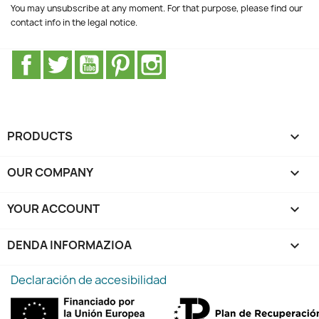
You may unsubscribe at any moment. For that purpose, please find our
contact info in the legal notice.
Facebook
Twitter
Youtube
Pinterest
Instagram
PRODUCTS

OUR COMPANY

YOUR ACCOUNT

DENDA INFORMAZIOA
keyboard_arrow_down
Declaración de accesibilidad